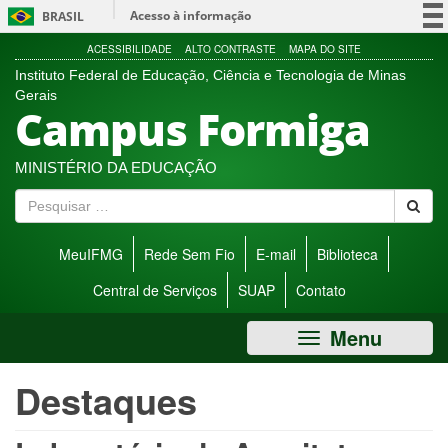
Ir
Acesso à informação
BRASIL
direto
para
Participe
ACESSIBILIDADE
ALTO CONTRASTE
MAPA DO SITE
menu
Instituto Federal de Educação, Ciência e Tecnologia de Minas
Serviços
de
Gerais
Campus Formiga
acessibilidade.
Legislação
Canais
MINISTÉRIO DA EDUCAÇÃO
P
e
s
MeuIFMG
Rede Sem Fio
E-mail
Biblioteca
q
u
Central de Serviços
SUAP
Contato
i
s
Menu
a
r
Destaques