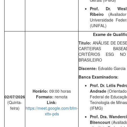
Gerais (IFMG)
Prof. Dr.
Wes
Ribeiro
(Avaliado
Universidade Feder
(UNIFAL)
Exame de Qualifi
Título:
ANÁLISE DE DE
CARTEIRAS BAS
CRITÉRIOS ESG N
BRASILEIRO
Discente:
Edvaldo Garcia
Banca Examinadora:
Prof. Dr.
Lélis Pedr
Horário:
09:00 horas
Andrade
(Orientador
02/07/2026
Formato:
remota
Federal de Educação
(Quinta-
Link:
Tecnologia de Minas
feira)
https://meet.google.com/bfm-
(IFMG)
xttv-pds
Prof. Dra.
Wanderci
Bitencourt
(Avaliado