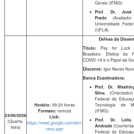
Gerais (IFMG)
Prof. Dr. José
Prado
(Avaliado
Universidade Feder
(UFLA)
Defesa da Disser
Título:
Pay for Luck 
Brasileiro: Efeitos da
COVID-19 e o Papel da G
Discente:
Igor Neves Nun
Banca Examinadora:
Prof. Dr. Washin
Silva
(Orientador
Federal de Educaçã
Horário:
09:20 horas
Tecnologia de M
Formato:
remota
(IFMG)
24/06/2026
Link:
Prof. Dr.
Leli
(Quarta-
https://meet.google.com/don-
Andrade
(Coorientad
feira)
cevu-pgn
Federal de Educaçã