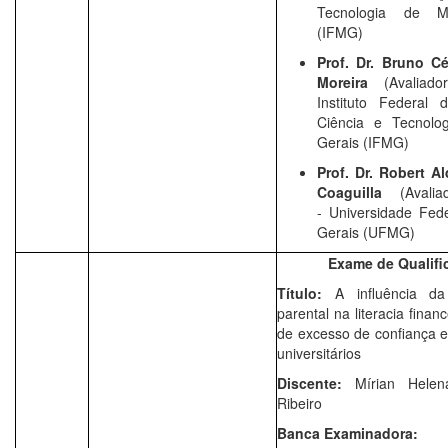
Tecnologia de M
(IFMG)
Prof. Dr. Bruno C
Moreira
(Avaliad
Instituto Federal 
Ciência e Tecnolo
Gerais (IFMG)
Prof. Dr.
Robert Al
Coaguilla
(Avali
-
Universidade Fed
Gerais (UFMG)
Exame de Qualifi
Título:
A influência da 
parental na literacia finan
de excesso de confiança 
universitários
Discente:
Mírian Helen
Ribeiro
Banca Examinadora: