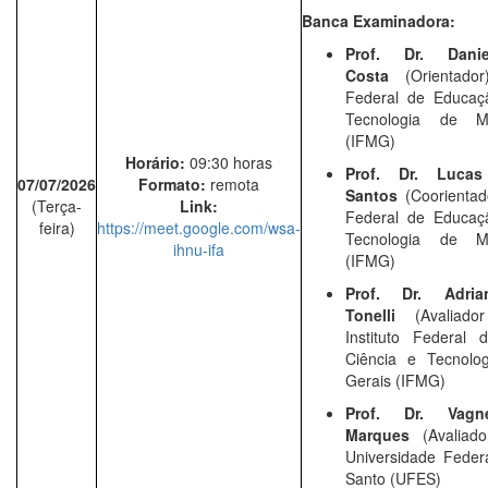
Banca Examinadora:
Prof. Dr. Dani
Costa
(Orientador
Federal de Educaçã
Tecnologia de M
(IFMG)
Horário:
09:30 horas
Prof. Dr. Luca
07/07/2026
Formato:
remota
Santos
(Coorientado
(Terça-
Link:
Federal de Educaçã
feira)
https://meet.google.com/wsa-
Tecnologia de M
ihnu-ifa
(IFMG)
Prof. Dr. Adria
Tonelli
(Avaliado
Instituto Federal 
Ciência e Tecnolo
Gerais (IFMG)
Prof. Dr. Vagn
Marques
(Avaliad
Universidade Federa
Santo (UFES)