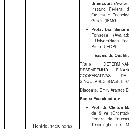
Bitencourt
(Avaliad
Instituto Federal 
Ciência e Tecnolo
Gerais (IFMG)
Profa. Dra. Simone
Fonseca
(Avalia
-
Universidade Fed
Preto (UFOP)
Exame de Qualifi
Título:
DETERMINA
DESEMPENHO FINA
COOPERATIVAS DE
SINGULARES BRASILEIR
Discente:
Emily Arantes 
Banca Examinadora:
Prof. Dr. Cleiton M
da Silva
(Orientad
Federal de Educaçã
Tecnologia de M
Horário:
14:00 horas