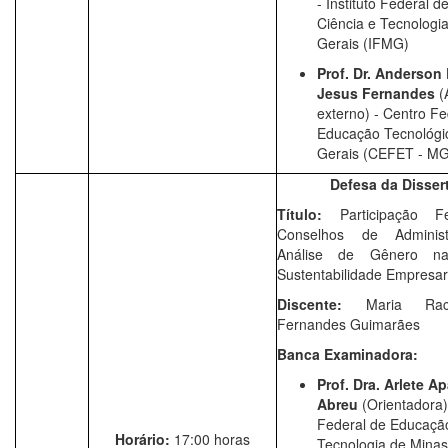
-
Instituto Federal 
Ciência e Tecnologi
Gerais (IFMG)
Prof. Dr.
Anderson 
Jesus Fernandes
(
externo) - Centro Fe
Educação Tecnológi
Gerais (CEFET - MG
Defesa da Disser
Título:
Participação 
Conselhos de Adminis
Análise de Gênero n
Sustentabilidade Empresar
Discente:
Maria Rac
Fernandes Guimarães
Banca Examinadora:
Prof. Dra.
Arlete Ap
Abreu
(Orientadora) 
Federal de Educação
Horário:
17:00 horas
Tecnologia de Minas