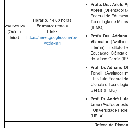
Profa. Dra. Arlete 
Abreu
(Orientadora)
Federal de Educação
Horário:
14:00 horas
Tecnologia de Minas
25/06/2026
Formato
: remota
(IFMG)
(Quinta-
Link:
Profa. Dra. Adriana
feira)
https://meet.google.com/rpv-
Vilamaior
(Avaliado
wcda-mrj
interna) -
Instituto F
Educação, Ciência e
de Minas Gerais (I
Prof. Dr. Adriano O
Tonelli
(Avaliador in
-
Instituto Federal 
Ciência e Tecnologi
Gerais (IFMG)
Prof. Dr. André Lui
Lima
(
Avaliador ext
-
Universidade Feder
(UFLA)
Defesa da Disser