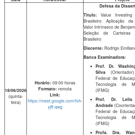
Defesa da Disser
Título:
Value Investing
Brasileiro: Aplicação d
Valor Intrínseco de Benja
Seleção de Carteiras
Brasileiro
Discente:
Rodrigo Emilian
Banca Examinadora:
Prof. Dr. Washin
Silva
(Orientador
Federal de Educaçã
Horário:
09:00 horas
Tecnologia de M
Formato:
remota
18/06/2026
(IFMG)
Link:
(quinta-
Prof. Dr. Leli
https://meet.google.com/foh-
feira)
Andrade
(Coorientad
yjff-qwg
Federal de Educaçã
Tecnologia de M
(IFMG)
Profa. Dra. Wan