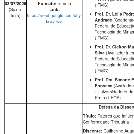
03/07/2026
Formato:
remota
(IFMG)
(Sexta-
Link:
Prof. Dr.
Lelis Pedr
feira)
https://meet.google.com/uby-
Andrade
(Coorientad
krwv-wyc
Federal de Educação
Tecnologia de Minas
(IFMG)
Prof. Dr.
Cleiton Ma
Silva
(Avaliador inter
Federal de Educação
Tecnologia de Minas
(IFMG)
Prof. Dra.
Simone E
Fonseca
(Avaliador
-
Universidade Fede
Preto
(
UFOP
)
Defesa da Disser
Título:
Fatores que Influe
Conformidade Tributária
Discente:
Guilherme Augu