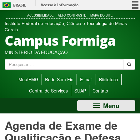
Ir
Acesso à informação
BRASIL
direto
para
Participe
ACESSIBILIDADE
ALTO CONTRASTE
MAPA DO SITE
menu
Instituto Federal de Educação, Ciência e Tecnologia de Minas
Serviços
de
Gerais
Campus Formiga
acessibilidade.
Legislação
Canais
MINISTÉRIO DA EDUCAÇÃO
P
e
s
MeuIFMG
Rede Sem Fio
E-mail
Biblioteca
q
u
Central de Serviços
SUAP
Contato
i
s
Menu
a
r
Agenda de Exame de
Qualificação e Defesa