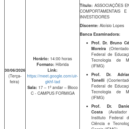
Título:
ASSOCIAÇÕES E
COMPORTAMENTAIS E
INVESTIDORES
Discente:
Aloísio Lopes
Banca Examinadora:
Prof. Dr. Bruno C
Moreira
(Orientado
Federal de Educaçã
Horário:
14:00 horas
Tecnologia de M
Formato:
Híbrida
(IFMG)
30/06/2026
Link:
Prof. Dr. Adria
(Terça-
https://meet.google.com/uir-
Tonelli
(Coorientado
feira)
gkhf-tad
Federal de Educaçã
Sala:
17 – 1º andar – Bloco
Tecnologia de M
C - CAMPUS FORMIGA
(IFMG)
Prof. Dr. Dani
Costa
(Avaliado
Instituto Federal 
Ciência e Tecnolo