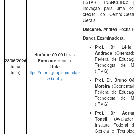
ESTAR FINANCEIRO: p
inovação para uma coo
crédito do Centro-Oes
Gerais
Discente:
Andréa Rocha P
Banca Examinadora:
Prof. Dr. Léli
Andrade
(Orientado
Horário:
09:00 horas
Federal de Educaçã
23/06/2026
Formato:
remota
Tecnologia de M
(terça-
Link:
(IFMG)
feira)
https://meet.google.com/kpk-
zsix-aby
Prof. Dr. Bruno C
Moreira
(Coorientad
Federal de Educaçã
Tecnologia de M
(IFMG)
Prof. Dr. Adria
Tonelli
(Avaliado
Instituto Federal 
Ciência e Tecnolo