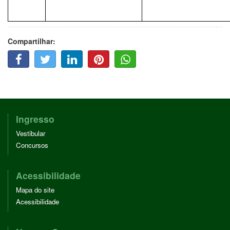
Compartilhar:
F
T
L
P
W
A
W
I
I
H
C
I
N
N
A
E
T
K
T
T
B
T
E
E
T
O
E
D
R
S
O
R
I
E
A
Ingresso
K
N
S
P
Vestibular
T
P
Concursos
Acessibilidade
Mapa do site
Acessibilidade