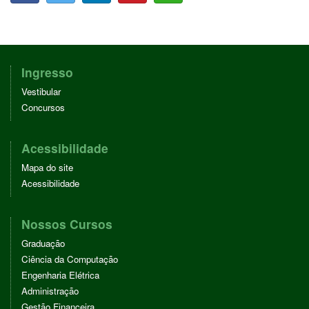
A
W
I
I
H
C
I
N
N
A
E
T
K
T
T
B
T
E
E
T
O
E
D
R
S
O
R
I
E
A
Ingresso
K
N
S
P
Vestibular
T
P
Concursos
Acessibilidade
Mapa do site
Acessibilidade
Nossos Cursos
Graduação
Ciência da Computação
Engenharia Elétrica
Administração
Gestão Financeira