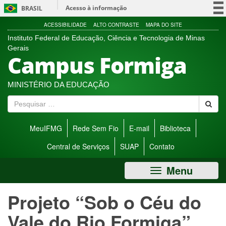
Ir
Acesso à informação
BRASIL
direto
para
Participe
ACESSIBILIDADE
ALTO CONTRASTE
MAPA DO SITE
menu
Instituto Federal de Educação, Ciência e Tecnologia de Minas
Serviços
de
Gerais
Campus Formiga
acessibilidade.
Legislação
Canais
MINISTÉRIO DA EDUCAÇÃO
P
e
s
MeuIFMG
Rede Sem Fio
E-mail
Biblioteca
q
u
Central de Serviços
SUAP
Contato
i
s
Menu
a
r
Projeto “Sob o Céu do
Vale do Rio Formiga”