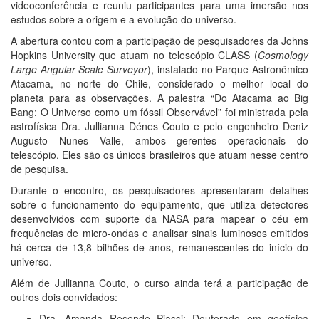
videoconferência e reuniu participantes para uma imersão nos
estudos sobre a origem e a evolução do universo.
A abertura contou com a participação de pesquisadores da Johns
Hopkins University que atuam no telescópio CLASS (
Cosmology
Large Angular Scale Surveyor
), instalado no Parque Astronômico
Atacama, no norte do Chile, considerado o melhor local do
planeta para as observações. A palestra “Do Atacama ao Big
Bang: O Universo como um fóssil Observável” foi ministrada pela
astrofísica Dra. Jullianna Dénes Couto e pelo engenheiro Deniz
Augusto Nunes Valle, ambos gerentes operacionais do
telescópio. Eles são os únicos brasileiros que atuam nesse centro
de pesquisa.
Durante o encontro, os pesquisadores apresentaram detalhes
sobre o funcionamento do equipamento, que utiliza detectores
desenvolvidos com suporte da NASA para mapear o céu em
frequências de micro-ondas e analisar sinais luminosos emitidos
há cerca de 13,8 bilhões de anos, remanescentes do início do
universo.
Além de Jullianna Couto, o curso ainda terá a participação de
outros dois convidados:
Dra. Amanda Resende Piassi: Doutorado em geofísica