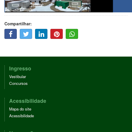
Compartilhar:
F
T
L
P
W
A
W
I
I
H
C
I
N
N
A
E
T
K
T
T
B
T
E
E
T
O
E
D
R
S
O
R
I
E
A
Ingresso
K
N
S
P
Vestibular
T
P
Concursos
Acessibilidade
Mapa do site
Acessibilidade