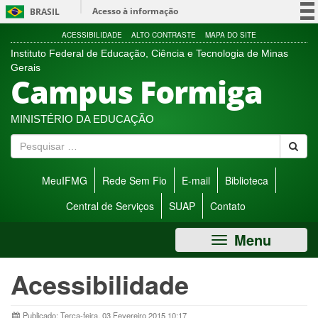
Ir
Acesso à informação
BRASIL
direto
para
Participe
ACESSIBILIDADE
ALTO CONTRASTE
MAPA DO SITE
menu
Instituto Federal de Educação, Ciência e Tecnologia de Minas
Serviços
de
Gerais
Campus Formiga
acessibilidade.
Legislação
Canais
MINISTÉRIO DA EDUCAÇÃO
P
e
s
MeuIFMG
Rede Sem Fio
E-mail
Biblioteca
q
u
Central de Serviços
SUAP
Contato
i
s
Menu
a
r
Acessibilidade
Publicado: Terça-feira, 03 Fevereiro 2015 10:17