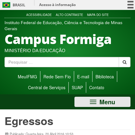
Ir
Acesso à informação
BRASIL
direto
para
Participe
ACESSIBILIDADE
ALTO CONTRASTE
MAPA DO SITE
menu
Instituto Federal de Educação, Ciência e Tecnologia de Minas
Serviços
de
Gerais
Campus Formiga
acessibilidade.
Legislação
Canais
MINISTÉRIO DA EDUCAÇÃO
P
e
s
MeuIFMG
Rede Sem Fio
E-mail
Biblioteca
q
u
Central de Serviços
SUAP
Contato
i
s
Menu
a
r
Egressos
Publicado: Quarta-feira, 20 Abril 2016 10:53