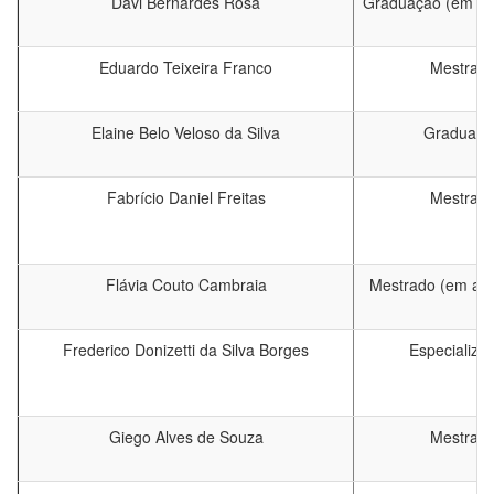
Davi Bernardes Rosa
Graduação (em a
Eduardo Teixeira Franco
Mestrad
Elaine Belo Veloso da Silva
Graduaçã
Fabrício Daniel Freitas
Mestrad
Flávia Couto Cambraia
Mestrado (em an
Frederico
Donizetti da Silva Borges
Especializa
Giego Alves de Souza
Mestrad