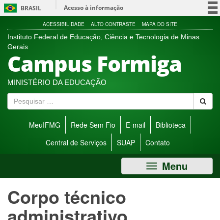
Ir
Acesso à informação
BRASIL
direto
para
Participe
ACESSIBILIDADE
ALTO CONTRASTE
MAPA DO SITE
menu
Instituto Federal de Educação, Ciência e Tecnologia de Minas
Serviços
de
Gerais
Campus Formiga
acessibilidade.
Legislação
Canais
MINISTÉRIO DA EDUCAÇÃO
P
e
s
MeuIFMG
Rede Sem Fio
E-mail
Biblioteca
q
u
Central de Serviços
SUAP
Contato
i
s
Menu
a
r
Corpo técnico
administrativo