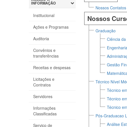
INFORMAÇÃO
Nossos Contatos
Institucional
Nossos Curs
Ações e Programas
Graduação
Auditoria
Ciência d
Engenharia
Convênios e
transferências
Administra
Gestão Fin
Receitas e despesas
Matemátic
Licitações e
Técnico Nível Mé
Contratos
Técnico em
Servidores
Técnico em
Técnico em
Informações
Classificadas
Pós-Graduacao L
Análise Es
Serviço de