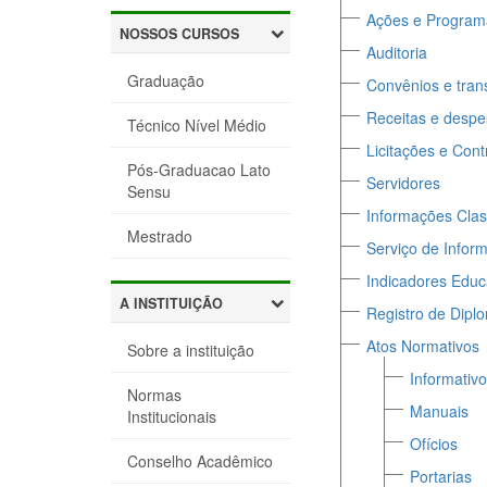
Ações e Program
NOSSOS CURSOS
Auditoria
Graduação
Convênios e tran
Receitas e desp
Técnico Nível Médio
Licitações e Cont
Pós-Graduacao Lato
Servidores
Sensu
Informações Clas
Mestrado
Serviço de Infor
Indicadores Educ
A INSTITUIÇÃO
Registro de Dipl
Atos Normativos
Sobre a instituição
Informativ
Normas
Manuais
Institucionais
Ofícios
Conselho Acadêmico
Portarias