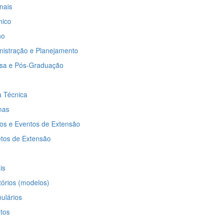
nais
mico
no
inistração e Planejamento
isa e Pós-Graduação
ta Técnica
mas
os e Eventos de Extensão
etos de Extensão
is
tórios (modelos)
ulários
tos