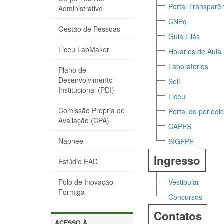
Portal Transparên
Administrativo
CNPq
Gestão de Pessoas
Guia Lilás
Liceu LabMaker
Horários de Aula
Laboratórios
Plano de
Desenvolvimento
Sei!
Institucional (PDI)
Liceu
Comissão Própria de
Portal de periód
Avaliação (CPA)
CAPES
Napnee
SIGEPE
Ingresso
Estúdio EAD
Vestibular
Polo de Inovação
Formiga
Concursos
Contatos
ACESSO À