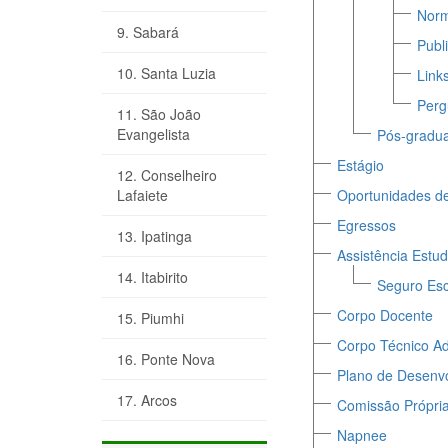
Nor
9. Sabará
Publ
10. Santa Luzia
Links
Perg
11. São João
Evangelista
Pós-gradu
Estágio
12. Conselheiro
Lafaiete
Oportunidades d
Egressos
13. Ipatinga
Assistência Estud
14. Itabirito
Seguro Esc
Corpo Docente
15. Piumhi
Corpo Técnico Ad
16. Ponte Nova
Plano de Desenvol
17. Arcos
Comissão Própria
Napnee