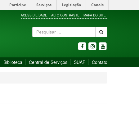
Participe
Serviços
Legislação
Canais
ACESSIBILIDADE
ALTO CONTRASTE
MAPA DO SITE
P
e
s
q
u
Biblioteca
Central de Serviços
SUAP
Contato
i
s
a
r