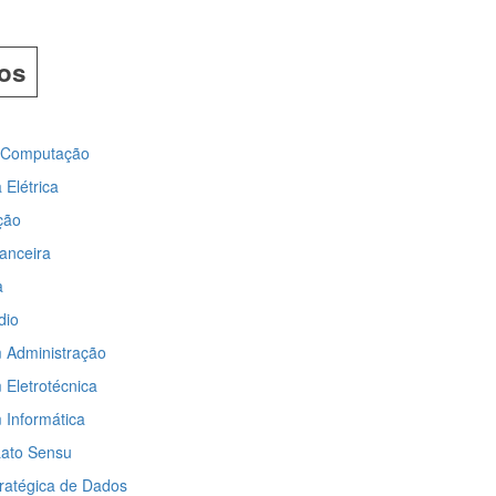
os
a Computação
 Elétrica
ção
anceira
a
dio
 Administração
 Eletrotécnica
 Informática
ato Sensu
tratégica de Dados