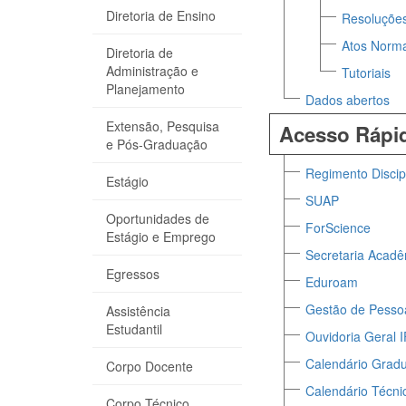
Diretoria de Ensino
Resoluçõe
Atos Norma
Diretoria de
Administração e
Tutoriais
Planejamento
Dados abertos
Extensão, Pesquisa
Acesso Rápi
e Pós-Graduação
Regimento Discip
Estágio
SUAP
Oportunidades de
ForScience
Estágio e Emprego
Secretaria Acad
Egressos
Eduroam
Gestão de Pesso
Assistência
Estudantil
Ouvidoria Geral
Calendário Grad
Corpo Docente
Calendário Técni
Corpo Técnico