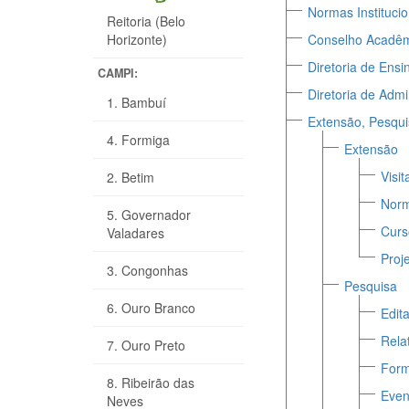
Normas Institucio
Reitoria (Belo
Horizonte)
Conselho Acadê
Diretoria de Ensi
CAMPI:
Diretoria de Adm
1. Bambuí
Extensão, Pesqu
4. Formiga
Extensão
Visi
2. Betim
Nor
5. Governador
Curs
Valadares
Proj
3. Congonhas
Pesquisa
6. Ouro Branco
Edita
Rela
7. Ouro Preto
Form
8. Ribeirão das
Even
Neves