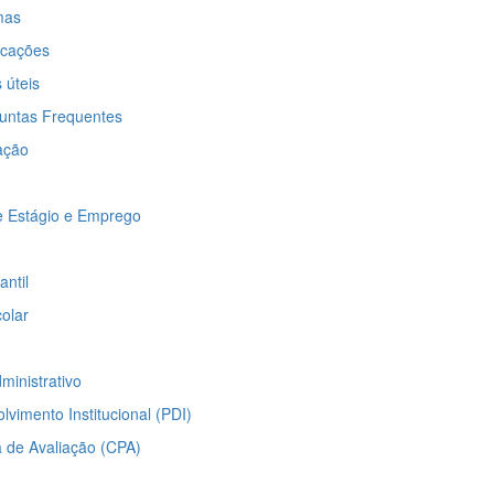
mas
icações
 úteis
untas Frequentes
ação
e Estágio e Emprego
antil
olar
ministrativo
vimento Institucional (PDI)
 de Avaliação (CPA)