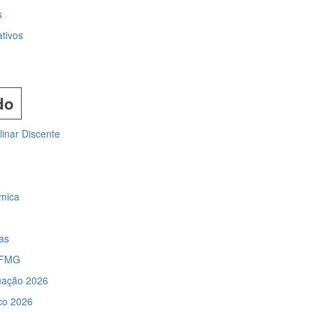
s
tivos
do
linar Discente
êmica
as
 IFMG
uação 2026
co 2026