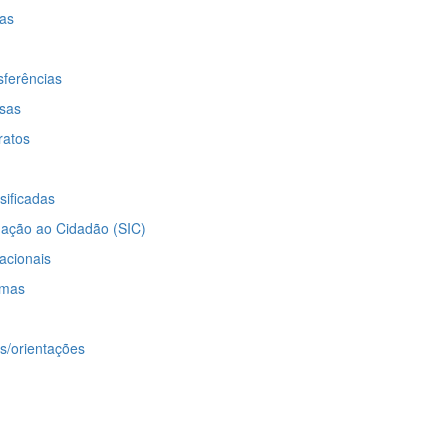
as
sferências
esas
ratos
sificadas
mação ao Cidadão (SIC)
acionais
omas
os/orientações