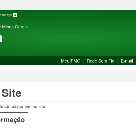
 o rodapé
4
e Minas Gerais
a
MeuIFMG
Rede Sem Fio
E-mail
Site
eúdo disponível no site.
formação