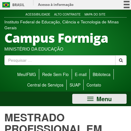
Ir
Acesso à informação
BRASIL
direto
para
Participe
ACESSIBILIDADE
ALTO CONTRASTE
MAPA DO SITE
menu
Instituto Federal de Educação, Ciência e Tecnologia de Minas
Serviços
de
Gerais
Campus Formiga
acessibilidade.
Legislação
Canais
MINISTÉRIO DA EDUCAÇÃO
P
e
s
MeuIFMG
Rede Sem Fio
E-mail
Biblioteca
q
u
Central de Serviços
SUAP
Contato
i
s
Menu
a
r
MESTRADO
PROFISSIONAL EM