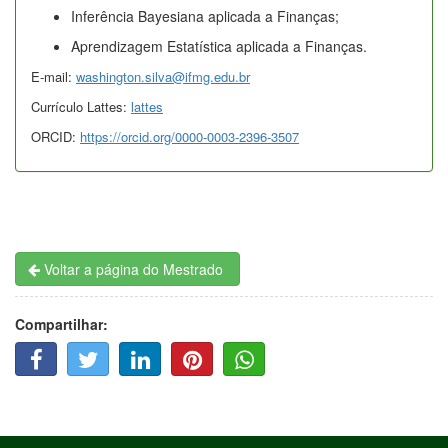
Inferência Bayesiana aplicada a Finanças;
Aprendizagem Estatística aplicada a Finanças.
E-mail:
washington.silva@ifmg.edu.br
Currículo Lattes:
lattes
ORCID:
https://orcid.org/0000-0003-2396-3507
Voltar a página do Mestrado
Compartilhar:
F
T
L
P
W
A
W
I
I
H
C
I
N
N
A
E
T
K
T
T
B
T
E
E
T