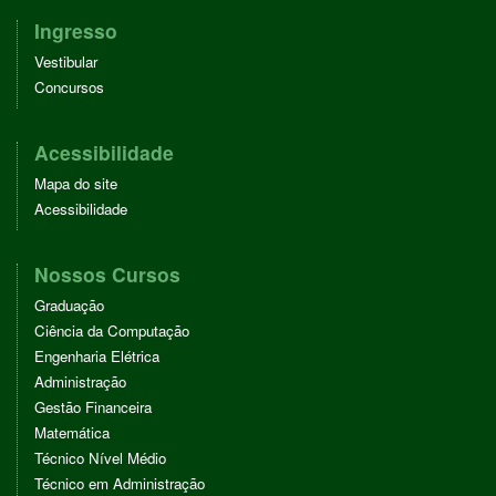
O
E
D
R
S
O
R
I
E
A
Ingresso
K
N
S
P
Vestibular
T
P
Concursos
Acessibilidade
Mapa do site
Acessibilidade
Nossos Cursos
Graduação
Ciência da Computação
Engenharia Elétrica
Administração
Gestão Financeira
Matemática
Técnico Nível Médio
Técnico em Administração