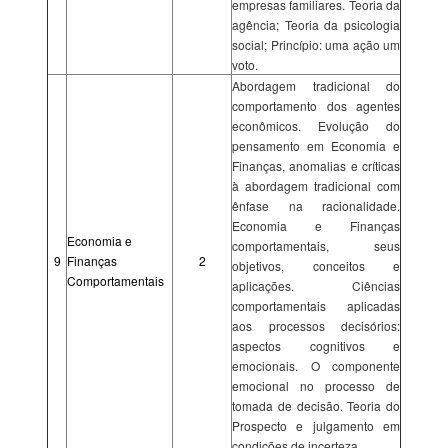
empresas familiares. Teoria da
agência; Teoria da psicologia
social; Princípio: uma ação um
voto.
Abordagem tradicional do
comportamento dos agentes
econômicos. Evolução do
pensamento em Economia e
Finanças, anomalias e críticas
à abordagem tradicional com
ênfase na racionalidade.
Economia e Finanças
Economia e
comportamentais, seus
9
Finanças
2
objetivos, conceitos e
Comportamentais
aplicações. Ciências
comportamentais aplicadas
aos processos decisórios:
aspectos cognitivos e
emocionais. O componente
emocional no processo de
tomada de decisão. Teoria do
Prospecto e julgamento em
condições de incerteza.