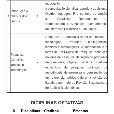
Introdução
à computação científica reprodutível: sistema
Introdução à
Quarto, linguagem R e controle de versão
4
Ciência dos
4
com Git/GitHub. Fundamentos de
Dados
Probabilidade e Simulação. Fundamentos
de Inferência Estatística e Simulação.
A natureza da pesquisa científica, técnica e
tecnológica. Produtos bibliográficos,
técnicos e tecnológicos. A importância e a
forma de um Projeto de Pesquisa; definição
Pesquisa
do tema de pesquisa; definição do problema
Científica,
5
2
de pesquisa; objetivo geral e objetivos
Técnica e
específicos da pesquisa; definição da
Tecnológica
metodologia de pesquisa e construção de
um referencial teórico e de uma revisão de
literatura por meio de Revisão Sistemática e
de Análise Bibliométrica.
DICIPLINAS OPTATIVAS
N.
Disciplinas
Créditos
Ementas