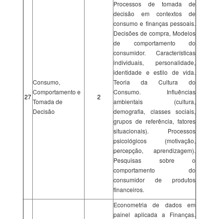
Processos de tomada de
decisão em contextos de
consumo e finanças pessoais.
Decisões de compra, Modelos
de comportamento do
consumidor. Características
individuais, personalidade,
identidade e estilo de vida.
Consumo,
Teoria da Cultura do
Comportamento e
Consumo. Influências
27
2
Tomada de
ambientais (cultura,
Decisão
demografia, classes sociais,
grupos de referência, fatores
situacionais). Processos
psicológicos (motivação,
percepção, aprendizagem).
Pesquisas sobre o
comportamento do
consumidor de produtos
financeiros.
Econometria de dados em
painel aplicada a Finanças.