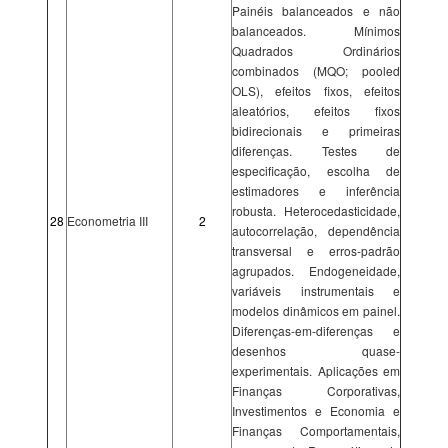
Painéis balanceados e não
balanceados. Mínimos
Quadrados Ordinários
combinados (MQO; pooled
OLS), efeitos fixos, efeitos
aleatórios, efeitos fixos
bidirecionais e primeiras
diferenças. Testes de
especificação, escolha de
estimadores e inferência
robusta. Heterocedasticidade,
28
Econometria III
2
autocorrelação, dependência
transversal e erros-padrão
agrupados. Endogeneidade,
variáveis instrumentais e
modelos dinâmicos em painel.
Diferenças-em-diferenças e
desenhos quase-
experimentais. Aplicações em
Finanças Corporativas,
Investimentos e Economia e
Finanças Comportamentais,