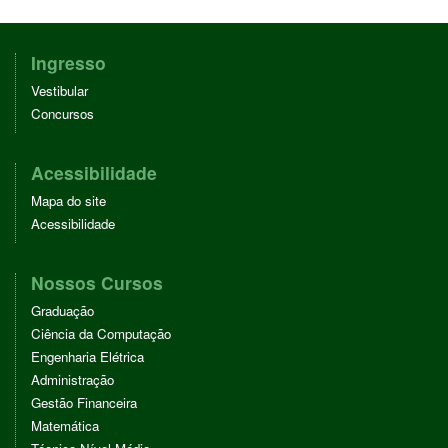
B
T
E
E
T
O
E
D
R
S
O
R
I
E
A
Ingresso
K
N
S
P
Vestibular
T
P
Concursos
Acessibilidade
Mapa do site
Acessibilidade
Nossos Cursos
Graduação
Ciência da Computação
Engenharia Elétrica
Administração
Gestão Financeira
Matemática