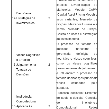
capitais; Diversificação de
Markowitz; Modelo CAPM
Decisões e
(Capital Asset Pricing Model) e
14
Estratégias de
2
seus variantes; Mercado de
Investimentos
Opções; Mercados Futuros e a
Termo, Mercado de Swaps.
Gestão de riscos e estratégias
de investimentos.
O processo de tomada de
decisões financeiras e
gerenciais; definição de
Vieses Cognitivos
heurística e vieses cognitivos;
e Erros de
como os vieses cognitivos
15
Julgamento na
2
provocam erros de julgamento
Tomada de
e influenciam o processo de
Decisões
tomada decisões; os principais
vieses estudados pela
literatura.
Processo decisório; Sistemas
Inteligência
de apoio a decisão; Conceito
Computacional
de Inteligência
16
Aplicada às
2
Computacional. Redes