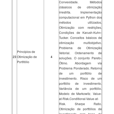
Convexidade. Métodos
clássicos de otimização
irrestrita. Implementação
computacional em Python dos
métodos utilizados.
Otimização com restrições.
Condições de Karush-Kuhn-
Tucker. Conceitos básicos de
otimização multiobjetivo.
Problema de Otimização
Princípios de
Vetorial. Ordenamento de
23
Otimização de
4
soluções. O conjunto Pareto-
Portifólio
Ótimo. Abordagem via
Problema Ponderado. Retorno
de um portfólio de
investimento. Risco de um
portfólio de investimento.
Variância de um portfólio.
Modelo de Markowitz. Value-
at-Risk.Conditional-Value-at-
Risk. Sharpe Ratio.
Otimização de portfólios de
investimento com base de