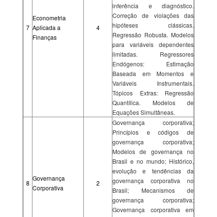
inferência e diagnóstico.
Correção de violações das
Econometria
hipóteses clássicas.
7
Aplicada a
4
Regressão Robusta. Modelos
Finanças
para variáveis dependentes
limitadas. Regressores
Endógenos: Estimação
Baseada em Momentos e
Variáveis Instrumentais.
Tópicos Extras: Regressão
Quantílica. Modelos de
Equações Simultâneas.
Governança corporativa;
Princípios e códigos de
governança corporativa;
Modelos de governança no
Brasil e no mundo; Histórico,
evolução e tendências da
Governança
governança corporativa no
8
2
Corporativa
Brasil; Mecanismos de
governança corporativa;
Governança corporativa em