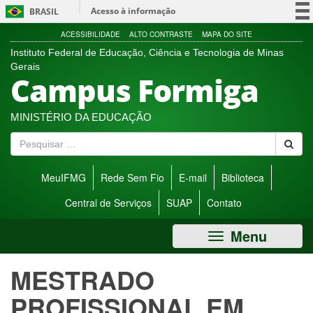
Ir
Acesso à informação
BRASIL
direto
para
Participe
ACESSIBILIDADE
ALTO CONTRASTE
MAPA DO SITE
menu
Instituto Federal de Educação, Ciência e Tecnologia de Minas
Serviços
de
Gerais
Campus Formiga
acessibilidade.
Legislação
Canais
MINISTÉRIO DA EDUCAÇÃO
P
e
s
MeuIFMG
Rede Sem Fio
E-mail
Biblioteca
q
u
Central de Serviços
SUAP
Contato
i
s
Menu
a
r
MESTRADO
PROFISSIONAL EM