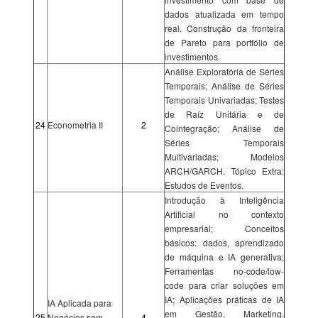
dados atualizada em tempo
real. Construção da fronteira
de Pareto para portfólio de
investimentos.
Análise Exploratória de Séries
Temporais; Análise de Séries
Temporais Univariadas; Testes
de Raíz Unitária e de
24
Econometria II
2
Cointegração; Análise de
Séries Temporais
Multivariadas; Modelos
ARCH/GARCH. Tópico Extra:
Estudos de Eventos.
Introdução à Inteligência
Artificial no contexto
empresarial; Conceitos
básicos: dados, aprendizado
de máquina e IA generativa;
Ferramentas no-code/low-
code para criar soluções em
IA; Aplicações práticas de IA
IA Aplicada para
em Gestão, Marketing,
25
Negócios sem
4