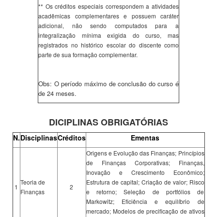
** Os créditos especiais correspondem a atividades
acadêmicas complementares e possuem caráter
adicional, não sendo computados para a
integralização mínima exigida do curso, mas
registrados no histórico escolar do discente como
parte de sua formação complementar.
Obs: O período máximo de conclusão do curso é
de 24 meses.
DICIPLINAS OBRIGATÓRIAS
N.
Disciplinas
Créditos
Ementas
Origens e Evolução das Finanças; Princípios
de Finanças Corporativas; Finanças,
Inovação e Crescimento Econômico;
Teoria de
Estrutura de capital; Criação de valor; Risco
1
2
Finanças
e retorno; Seleção de portfólios de
Markowitz; Eficiência e equilíbrio de
mercado; Modelos de precificação de ativos