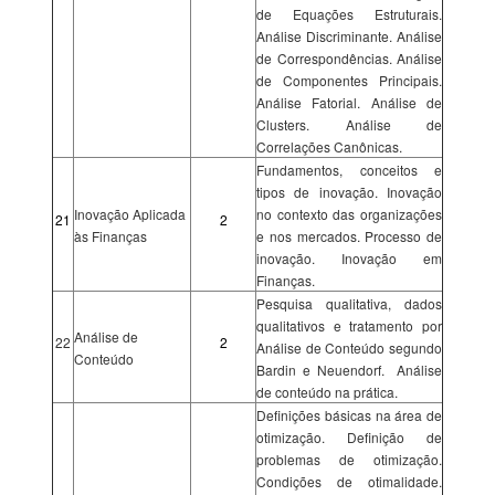
de Equações Estruturais.
Análise Discriminante. Análise
de Correspondências. Análise
de Componentes Principais.
Análise Fatorial. Análise de
Clusters. Análise de
Correlações Canônicas.
Fundamentos, conceitos e
tipos de inovação. Inovação
Inovação Aplicada
no contexto das organizações
21
2
às Finanças
e nos mercados. Processo de
inovação. Inovação em
Finanças.
Pesquisa qualitativa, dados
qualitativos e tratamento por
Análise de
22
2
Análise de Conteúdo segundo
Conteúdo
Bardin e Neuendorf. Análise
de conteúdo na prática.
Definições básicas na área de
otimização. Definição de
problemas de otimização.
Condições de otimalidade.