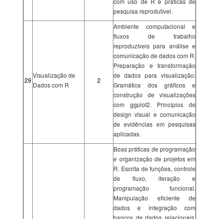
com uso de R e práticas de
pesquisa reprodutível.
Ambiente computacional e
fluxos de trabalho
reproduzíveis para análise e
comunicação de dados com R.
Preparação e transformação
Visualização de
de dados para visualização.
29
2
Dados com R
Gramática dos gráficos e
construção de visualizações
com ggplot2. Princípios de
design visual e comunicação
de evidências em pesquisas
aplicadas.
Boas práticas de programação
e organização de projetos em
R. Escrita de funções, controle
de fluxo, iteração e
programação funcional.
Manipulação eficiente de
dados e integração com
bancos de dados relacionais.