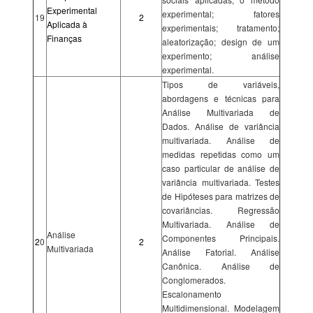
Experimental
experimental; fatores
19
2
Aplicada à
experimentais; tratamento;
Finanças
aleatorização; design de um
experimento; análise
experimental.
Tipos de variáveis,
abordagens e técnicas para
Análise Multivariada de
Dados. Análise de variância
multivariada. Análise de
medidas repetidas como um
caso particular de análise de
variância multivariada. Testes
de Hipóteses para matrizes de
covariâncias. Regressão
Multivariada. Análise de
Análise
Componentes Principais.
2
0
2
Multivariada
Análise Fatorial. Análise
Canônica. Análise de
Conglomerados.
Escalonamento
Multidimensional. Modelagem