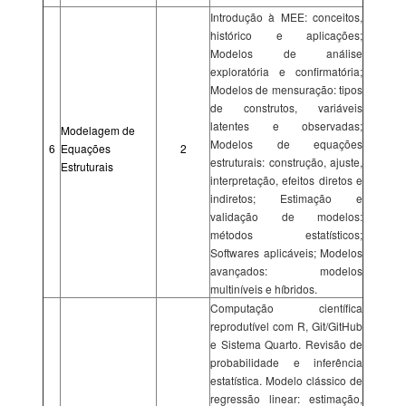
Introdução à MEE: conceitos,
histórico e aplicações;
Modelos de análise
exploratória e confirmatória;
Modelos de mensuração: tipos
de construtos, variáveis
latentes e observadas;
Modelagem de
Modelos de equações
6
Equações
2
estruturais: construção, ajuste,
Estruturais
interpretação, efeitos diretos e
indiretos; Estimação e
validação de modelos:
métodos estatísticos;
Softwares aplicáveis; Modelos
avançados: modelos
multiníveis e híbridos.
Computação científica
reprodutível com R, Git/GitHub
e Sistema Quarto. Revisão de
probabilidade e inferência
estatística. Modelo clássico de
regressão linear: estimação,