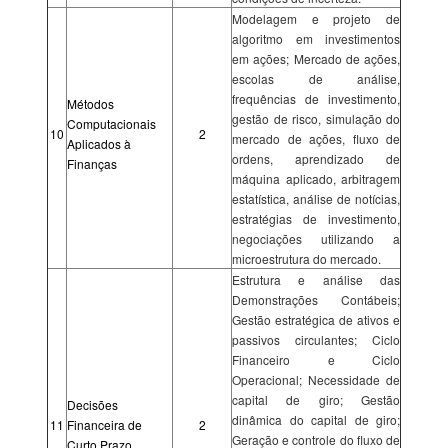
Modelagem e projeto de
algoritmo em investimentos
em ações; Mercado de ações,
escolas de análise,
frequências de investimento,
Métodos
gestão de risco, simulação do
Computacionais
10
2
mercado de ações, fluxo de
Aplicados à
ordens, aprendizado de
Finanças
máquina aplicado, arbitragem
estatística, análise de notícias,
estratégias de investimento,
negociações utilizando a
microestrutura do mercado.
Estrutura e análise das
Demonstrações Contábeis;
Gestão estratégica de ativos e
passivos circulantes; Ciclo
Financeiro e Ciclo
Operacional; Necessidade de
capital de giro; Gestão
Decisões
dinâmica do capital de giro;
11
Financeira de
2
Geração e controle do fluxo de
Curto Prazo