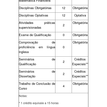
Matemática Financeira
Disciplinas Obrigatórias
12
Obrigatória
Disciplinas Optativas
12
Optativa
Atividades práticas
Obrigatória
2
supervisionadas
Exame de Qualificação
0
Obrigatória
Comprovação de
Obrigatória
proficiência em língua
0
inglesa
Seminários de
Créditos
2
Qualificação
Especiais**
Seminários de
Créditos
2
Dissertação
Especiais**
Trabalho de Conclusão de
Obrigatória
4
Curso
Notas:
* 1 crédito equivale a 15 horas