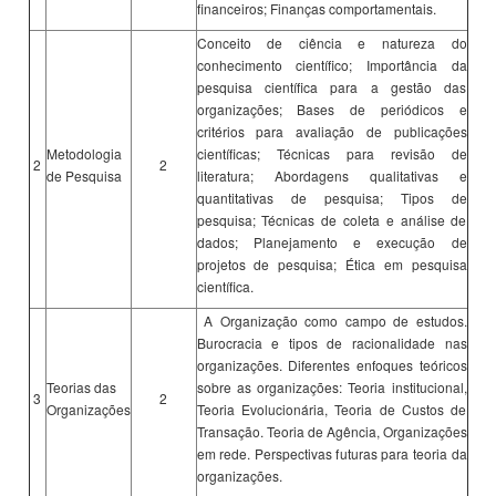
financeiros; Finanças comportamentais.
Conceito de ciência e natureza do
conhecimento científico; Importância da
pesquisa científica para a gestão das
organizações; Bases de periódicos e
critérios para avaliação de publicações
Metodologia
científicas; Técnicas para revisão de
2
2
de Pesquisa
literatura; Abordagens qualitativas e
quantitativas de pesquisa; Tipos de
pesquisa; Técnicas de coleta e análise de
dados; Planejamento e execução de
projetos de pesquisa; Ética em pesquisa
científica.
A Organização como campo de estudos.
Burocracia e tipos de racionalidade nas
organizações. Diferentes enfoques teóricos
Teorias das
sobre as organizações: Teoria institucional,
3
2
Organizações
Teoria Evolucionária, Teoria de Custos de
Transação. Teoria de Agência, Organizações
em rede. Perspectivas futuras para teoria da
organizações.