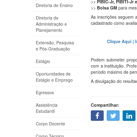
>>
PIBIC-Jr, PIBITI-Jr
Diretoria de Ensino
>>
Bolsa GM
para mes
As inscrições seguem 
Diretoria de
cadastrado como avalia
Administração e
Planejamento
Clique Aqui |
Extensão, Pesquisa
e Pós-Graduação
Podem submeter propos
Estágio
com a instituição. Pro
período máximo de perm
Oportunidades de
Estágio e Emprego
A divulgação do resultad
Egressos
Compartilhar:
Assistência
Estudantil
F
T
L
A
W
I
Corpo Docente
C
I
N
E
T
K
Corpo Técnico