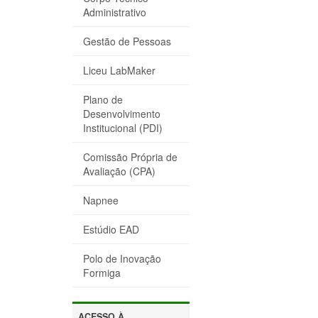
B
T
E
Administrativo
O
E
D
O
R
I
Gestão de Pessoas
K
N
Liceu LabMaker
Plano de
Desenvolvimento
Institucional (PDI)
Comissão Própria de
Avaliação (CPA)
Napnee
Estúdio EAD
Polo de Inovação
Formiga
ACESSO À