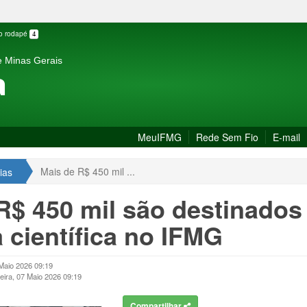
 o rodapé
4
e Minas Gerais
a
MeuIFMG
Rede Sem Fio
E-mail
Mais de R$ 450 mil ...
ias
R$ 450 mil são destinados
 científica no IFMG
 Maio 2026 09:19
feira, 07 Maio 2026 09:19
Compartilhar