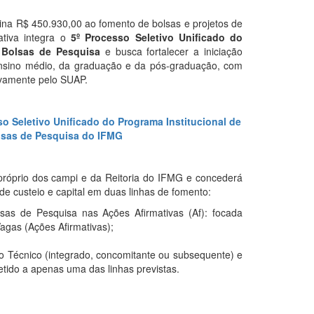
tina R$ 450.930,00 ao fomento de bolsas e projetos de
ativa integra o
5º Processo Seletivo Unificado do
 Bolsas de Pesquisa
e busca fortalecer a iniciação
 ensino médio, da graduação e da pós-graduação, com
sivamente pelo SUAP.
sso Seletivo Unificado do Programa Institucional de
lsas de Pesquisa do IFMG
próprio dos campi e da Reitoria do IFMG e concederá
de custeio e capital em duas linhas de fomento:
lsas de Pesquisa nas Ações Afirmativas (Af): focada
gas (Ações Afirmativas);
io Técnico (integrado, concomitante ou subsequente) e
tido a apenas uma das linhas previstas.