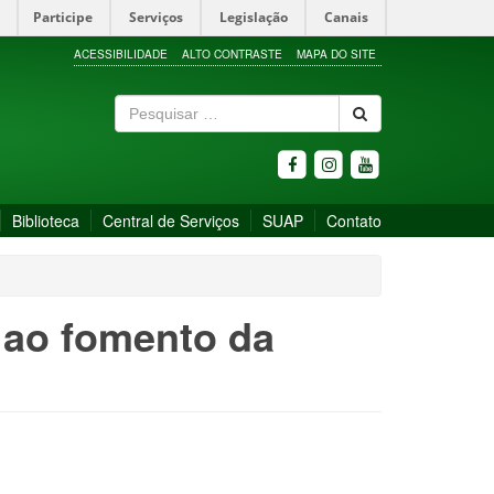
Participe
Serviços
Legislação
Canais
ACESSIBILIDADE
ALTO CONTRASTE
MAPA DO SITE
P
e
s
q
u
Biblioteca
Central de Serviços
SUAP
Contato
i
s
a
r
 ao fomento da