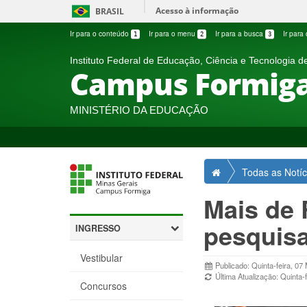
Ir
Acesso à informação
BRASIL
direto
para
Ir para o conteúdo
Ir para o menu
Ir para a busca
Ir para
1
2
3
menu
de
Instituto Federal de Educação, Ciência e Tecnologia d
Campus Formig
acessibilidade.
MINISTÉRIO DA EDUCAÇÃO
Você
Início
Todas as Notíc
está
aqui:
Mais de 
pesquisa
INGRESSO
Vestibular
Publicado: Quinta-feira, 07
Última Atualização: Quinta-
Concursos