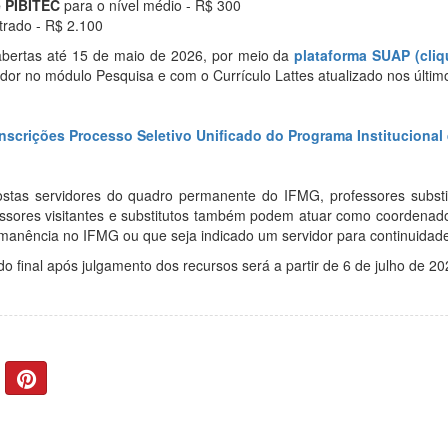
 e PIBITEC
para o nível médio - R$ 300
trado - R$ 2.100
abertas até 15 de maio de 2026, por meio da
plataforma SUAP (cliq
dor no módulo Pesquisa e com o Currículo Lattes atualizado nos últim
 Inscrições Processo Seletivo Unificado do Programa Institucion
tas servidores do quadro permanente do IFMG, professores substitu
fessores visitantes e substitutos também podem atuar como coordenado
anência no IFMG ou que seja indicado um servidor para continuidade
o final após julgamento dos recursos será a partir de 6 de julho de 202
P
I
N
T