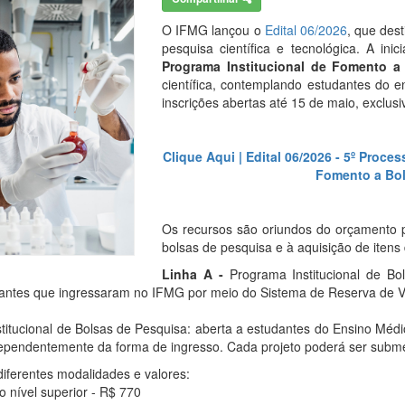
O IFMG lançou o
Edital 06/2026
, que des
pesquisa científica e tecnológica. A inici
Programa Institucional de Fomento a
científica, contemplando estudantes do
inscrições abertas até 15 de maio, exclu
Clique Aqui | Edital 06/2026 - 5º Proce
Fomento a Bo
Os recursos são oriundos do orçamento 
bolsas de pesquisa e à aquisição de itens 
Linha A -
Programa Institucional de Bo
antes que ingressaram no IFMG por meio do Sistema de Reserva de Va
titucional de Bolsas de Pesquisa: aberta a estudantes do Ensino Méd
dependentemente da forma de ingresso. Cada projeto poderá ser subme
iferentes modalidades e valores:
o nível superior - R$ 770