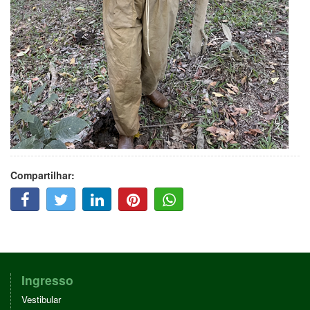
Compartilhar:
F
T
L
P
W
A
W
I
I
H
C
I
N
N
A
E
T
K
T
T
B
T
E
E
T
O
E
D
R
S
O
R
I
E
A
Ingresso
K
N
S
P
Vestibular
T
P