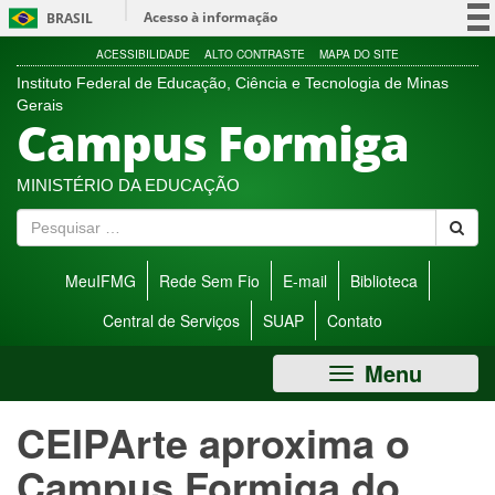
Ir
Acesso à informação
BRASIL
direto
para
Participe
ACESSIBILIDADE
ALTO CONTRASTE
MAPA DO SITE
menu
Instituto Federal de Educação, Ciência e Tecnologia de Minas
Serviços
de
Gerais
Campus Formiga
acessibilidade.
Legislação
Canais
MINISTÉRIO DA EDUCAÇÃO
P
e
s
MeuIFMG
Rede Sem Fio
E-mail
Biblioteca
q
u
Central de Serviços
SUAP
Contato
i
s
Menu
a
r
CEIPArte aproxima o
Campus Formiga do