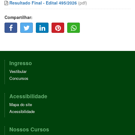
Resultado Final - Edital 495/2026
(pdf)
Compartilhar:
F
T
L
P
W
A
W
I
I
H
C
I
N
N
A
E
T
K
T
T
B
T
E
E
T
O
E
D
R
S
O
R
I
E
A
Ingresso
K
N
S
P
Vestibular
T
P
Concursos
Acessibilidade
Mapa do site
Acessibilidade
Nossos Cursos