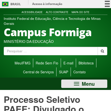
Ir
Acesso à informação
BRASIL
direto
para
Participe
ACESSIBILIDADE
ALTO CONTRASTE
MAPA DO SITE
menu
Instituto Federal de Educação, Ciência e Tecnologia de Minas
Serviços
de
Gerais
Campus Formiga
acessibilidade.
Legislação
Canais
MINISTÉRIO DA EDUCAÇÃO
P
e
s
MeuIFMG
Rede Sem Fio
E-mail
Biblioteca
q
u
Central de Serviços
SUAP
Contato
i
s
Menu
a
r
Processo Seletivo
PAEE: Divulgado o