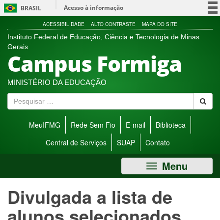
Ir
Acesso à informação
BRASIL
direto
para
Participe
ACESSIBILIDADE
ALTO CONTRASTE
MAPA DO SITE
menu
Instituto Federal de Educação, Ciência e Tecnologia de Minas
Serviços
de
Gerais
Campus Formiga
acessibilidade.
Legislação
Canais
MINISTÉRIO DA EDUCAÇÃO
P
e
s
MeuIFMG
Rede Sem Fio
E-mail
Biblioteca
q
u
Central de Serviços
SUAP
Contato
i
s
Menu
a
r
Divulgada a lista de
alunos selecionados