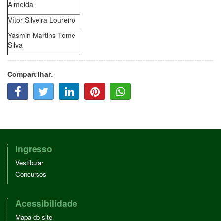
Almeida
Vítor Silveira Loureiro
Yasmin Martins Tomé
Silva
Compartilhar:
F
T
L
P
W
A
W
I
I
H
C
I
N
N
A
E
T
K
T
T
B
T
E
E
T
O
E
D
R
S
O
R
I
E
A
Ingresso
K
N
S
P
Vestibular
T
P
Concursos
Acessibilidade
Mapa do site