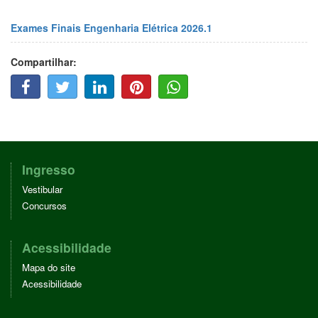
Exames Finais Engenharia Elétrica 2026.1
Compartilhar:
F
T
L
P
W
A
W
I
I
H
C
I
N
N
A
E
T
K
T
T
B
T
E
E
T
O
E
D
R
S
O
R
I
E
A
Ingresso
K
N
S
P
Vestibular
T
P
Concursos
Acessibilidade
Mapa do site
Acessibilidade