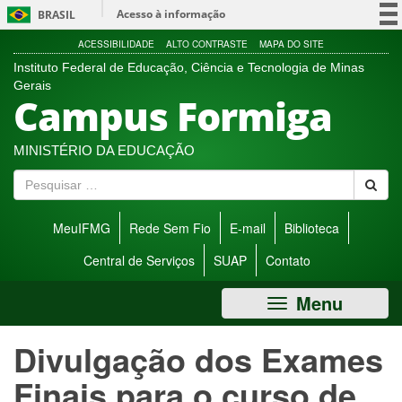
Ir
Acesso à informação
BRASIL
direto
para
Participe
ACESSIBILIDADE
ALTO CONTRASTE
MAPA DO SITE
menu
Instituto Federal de Educação, Ciência e Tecnologia de Minas
Serviços
de
Gerais
Campus Formiga
acessibilidade.
Legislação
Canais
MINISTÉRIO DA EDUCAÇÃO
P
e
s
MeuIFMG
Rede Sem Fio
E-mail
Biblioteca
q
u
Central de Serviços
SUAP
Contato
i
s
Menu
a
r
Divulgação dos Exames
Finais para o curso de