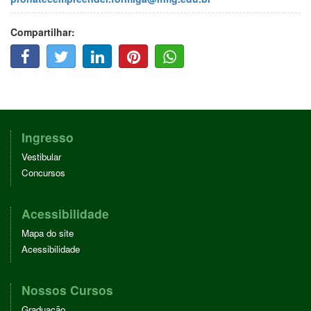
Compartilhar:
F
T
L
P
W
A
W
I
I
H
C
I
N
N
A
E
T
K
T
T
B
T
E
E
T
O
E
D
R
S
O
R
I
E
A
Ingresso
K
N
S
P
Vestibular
T
P
Concursos
Acessibilidade
Mapa do site
Acessibilidade
Nossos Cursos
Graduação