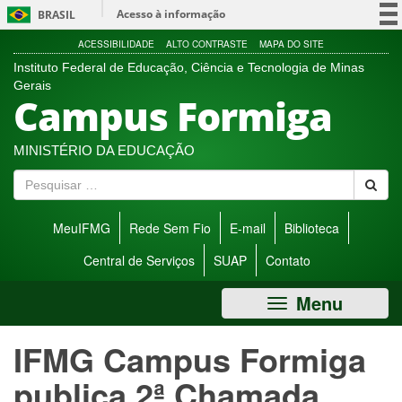
Ir
Acesso à informação
BRASIL
direto
para
Participe
ACESSIBILIDADE
ALTO CONTRASTE
MAPA DO SITE
menu
Instituto Federal de Educação, Ciência e Tecnologia de Minas
Serviços
de
Gerais
Campus Formiga
acessibilidade.
Legislação
Canais
MINISTÉRIO DA EDUCAÇÃO
P
e
s
MeuIFMG
Rede Sem Fio
E-mail
Biblioteca
q
u
Central de Serviços
SUAP
Contato
i
s
Menu
a
r
IFMG Campus Formiga
publica 2ª Chamada