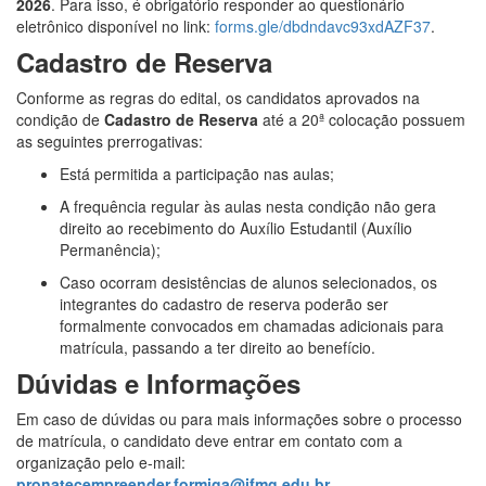
2026
.
Para isso, é obrigatório responder ao questionário
eletrônico disponível no link:
forms.gle/dbdndavc93xdAZF37
.
Cadastro de Reserva
Conforme as regras do edital, os candidatos aprovados na
condição de
Cadastro de Reserva
até a 20ª colocação possuem
as seguintes prerrogativas:
Está permitida a participação nas aulas
;
A frequência regular às aulas nesta condição não gera
direito ao recebimento do Auxílio Estudantil (Auxílio
Permanência)
;
Caso ocorram desistências de alunos selecionados, os
integrantes do cadastro de reserva poderão ser
formalmente convocados em chamadas adicionais para
matrícula, passando a ter direito ao benefício
.
Dúvidas e Informações
Em caso de dúvidas ou para mais informações sobre o processo
de matrícula, o candidato deve entrar em contato com a
organização pelo e-mail:
pronatecempreender.formiga@ifmg.edu.br